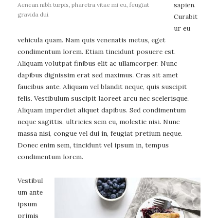
sapien.
Aenean nibh turpis, pharetra vitae mi eu, feugiat
gravida dui.
Curabit
ur eu
vehicula quam. Nam quis venenatis metus, eget
condimentum lorem. Etiam tincidunt posuere est.
Aliquam volutpat finibus elit ac ullamcorper. Nunc
dapibus dignissim erat sed maximus. Cras sit amet
faucibus ante. Aliquam vel blandit neque, quis suscipit
felis. Vestibulum suscipit laoreet arcu nec scelerisque.
Aliquam imperdiet aliquet dapibus. Sed condimentum
neque sagittis, ultricies sem eu, molestie nisi. Nunc
massa nisi, congue vel dui in, feugiat pretium neque.
Donec enim sem, tincidunt vel ipsum in, tempus
condimentum lorem.
Vestibul
um ante
ipsum
primis