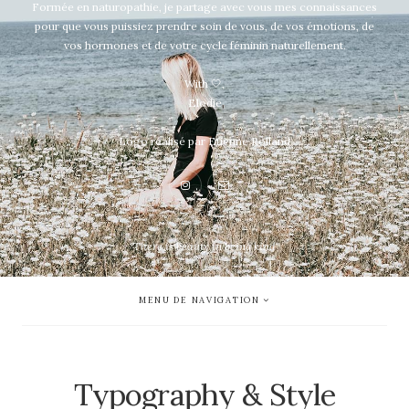
Formée en naturopathie, je partage avec vous mes connaissances
pour que vous puissiez prendre soin de vous, de vos émotions, de
vos hormones et de votre cycle féminin naturellement.
With 🤍,
Elodie
Logo réalisé par Etienne Rolland
"There is beauty in being kind"
MENU DE NAVIGATION
Typography & Style