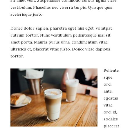
sit amet velit. Suspendisse commodo cursus ligula vitae
vestibulum. Phasellus nec viverra turpis. Quisque quis
scelerisque justo.
Donec dolor sapien, pharetra eget nisi eget, volutpat
rutrum tortor. Nunc vestibulum pellentesque nisl sit
amet porta. Mauris purus urna, condimentum vitae
ultricies et, placerat vitae justo. Donec vitae dapibus
tortor.
Pellente
sque
orci
ante,
egestas
vitae
orci id,
sodales
placerat