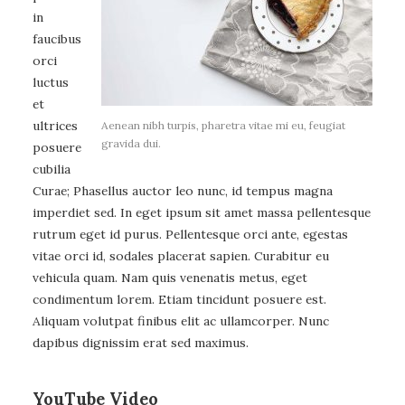
in
faucibus
orci
luctus
et
ultrices
Aenean nibh turpis, pharetra vitae mi eu, feugiat
gravida dui.
posuere
cubilia
Curae; Phasellus auctor leo nunc, id tempus magna
imperdiet sed. In eget ipsum sit amet massa pellentesque
rutrum eget id purus. Pellentesque orci ante, egestas
vitae orci id, sodales placerat sapien. Curabitur eu
vehicula quam. Nam quis venenatis metus, eget
condimentum lorem. Etiam tincidunt posuere est.
Aliquam volutpat finibus elit ac ullamcorper. Nunc
dapibus dignissim erat sed maximus.
YouTube Video